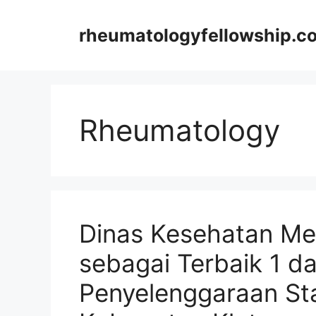
Langsung
ke
rheumatologyfellowship.c
isi
Rheumatology
Dinas Kesehatan M
sebagai Terbaik 1 d
Penyelenggaraan Stat