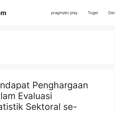
om
pragmatic play
Togel
Dem
endapat Penghargaan
alam Evaluasi
istik Sektoral se-