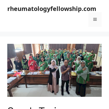
Langsung
rheumatologyfellowship.com
ke
isi
Menu