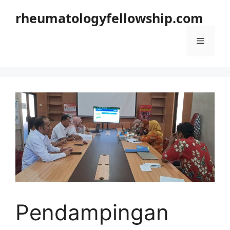
Langsung
rheumatologyfellowship.com
ke
isi
Menu
Pendampingan