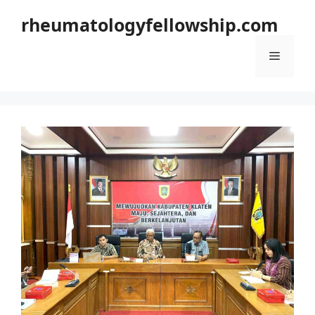
Langsung
rheumatologyfellowship.com
ke
isi
Menu