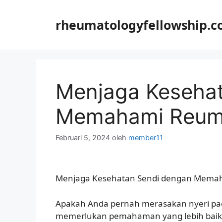
Langsung
ke
rheumatologyfellowship.
isi
Menjaga Keseha
Memahami Reuma
Februari 5, 2024
oleh
member11
Menjaga Kesehatan Sendi dengan Memah
Apakah Anda pernah merasakan nyeri pad
memerlukan pemahaman yang lebih baik 