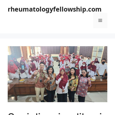
Langsung
rheumatologyfellowship.com
ke
isi
Menu