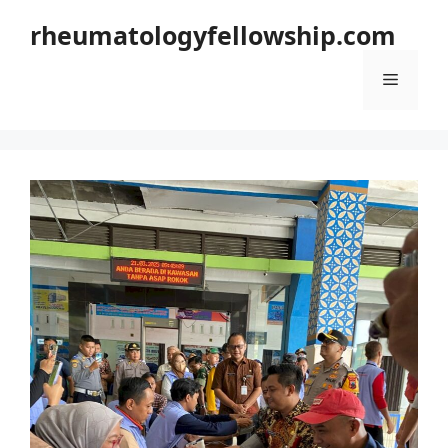
Langsung
rheumatologyfellowship.com
ke
isi
Menu