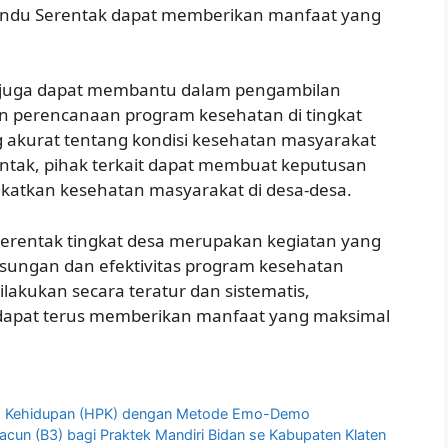
ndu Serentak dapat memberikan manfaat yang
ak juga dapat membantu dalam pengambilan
an perencanaan program kesehatan di tingkat
 akurat tentang kondisi kesehatan masyarakat
tak, pihak terkait dapat membuat keputusan
gkatkan kesehatan masyarakat di desa-desa.
erentak tingkat desa merupakan kegiatan yang
sungan dan efektivitas program kesehatan
ilakukan secara teratur dan sistematis,
dapat terus memberikan manfaat yang maksimal
ama Kehidupan (HPK) dengan Metode Emo-Demo
cun (B3) bagi Praktek Mandiri Bidan se Kabupaten Klaten