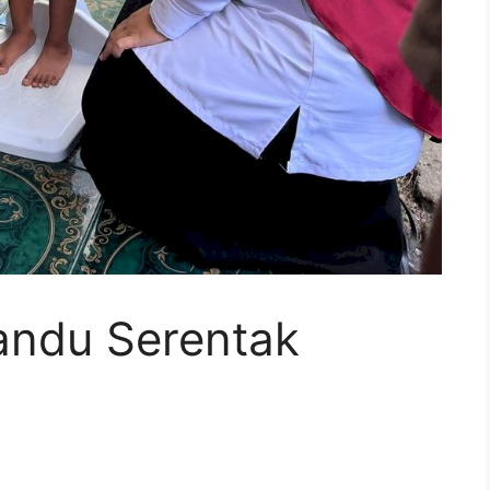
andu Serentak