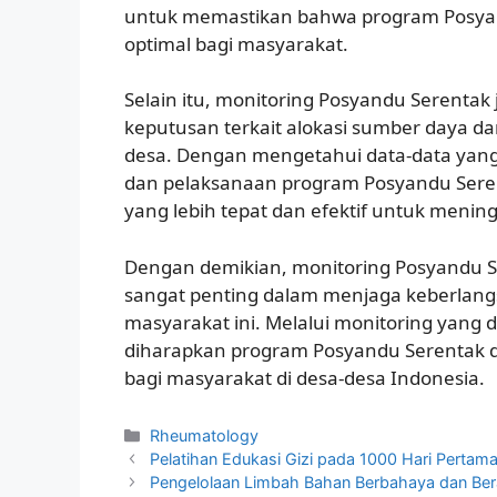
untuk memastikan bahwa program Posya
optimal bagi masyarakat.
Selain itu, monitoring Posyandu Serent
keputusan terkait alokasi sumber daya d
desa. Dengan mengetahui data-data yang
dan pelaksanaan program Posyandu Seren
yang lebih tepat dan efektif untuk menin
Dengan demikian, monitoring Posyandu S
sangat penting dalam menjaga keberlang
masyarakat ini. Melalui monitoring yang d
diharapkan program Posyandu Serentak 
bagi masyarakat di desa-desa Indonesia.
Kategori
Rheumatology
Pelatihan Edukasi Gizi pada 1000 Hari Pert
Pengelolaan Limbah Bahan Berbahaya dan Bera