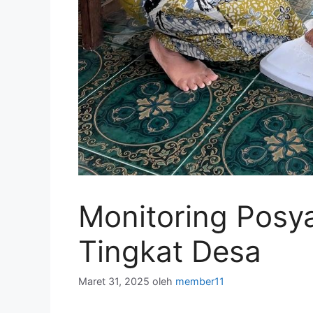
Monitoring Posy
Tingkat Desa
Maret 31, 2025
oleh
member11