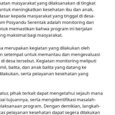
atan masyarakat yang dilaksanakan di tingkat
n untuk meningkatkan kesehatan ibu dan anak,
sar kepada masyarakat yang tinggal di desa-
gram Posyandu Serentak adalah monitoring dan
untuk memastikan bahwa program ini berjalan
ng maksimal bagi masyarakat.
sa merupakan kegiatan yang dilakukan oleh
an setempat untuk memantau dan mengevaluasi
i desa tersebut. Kegiatan monitoring meliputi
l, balita, dan anak balita yang datang ke
ilakukan, serta pelayanan kesehatan yang
tur, pihak terkait dapat mengetahui sejauh mana
i tujuannya, serta mengidentifikasi masalah-
laksanaan program. Dengan demikian, langkah-
tas pelayanan kesehatan dapat segera dilakukan