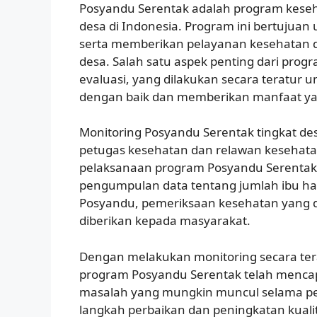
Posyandu Serentak adalah program keseh
desa di Indonesia. Program ini bertujua
serta memberikan pelayanan kesehatan da
desa. Salah satu aspek penting dari pro
evaluasi, yang dilakukan secara teratur 
dengan baik dan memberikan manfaat ya
Monitoring Posyandu Serentak tingkat de
petugas kesehatan dan relawan kesehat
pelaksanaan program Posyandu Serentak d
pengumpulan data tentang jumlah ibu hami
Posyandu, pemeriksaan kesehatan yang d
diberikan kepada masyarakat.
Dengan melakukan monitoring secara tera
program Posyandu Serentak telah mencapa
masalah yang mungkin muncul selama pe
langkah perbaikan dan peningkatan kuali