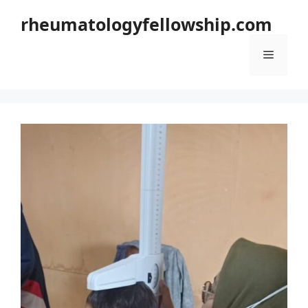
Langsung
rheumatologyfellowship.com
ke
isi
Menu