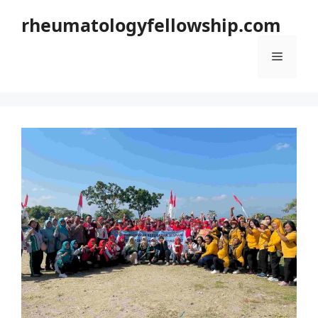
Langsung
rheumatologyfellowship.com
ke
isi
Menu