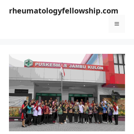
Langsung
rheumatologyfellowship.com
ke
isi
Menu