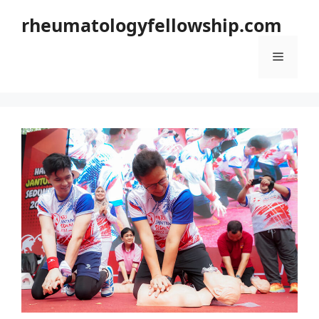
Langsung
rheumatologyfellowship.com
ke
isi
Menu