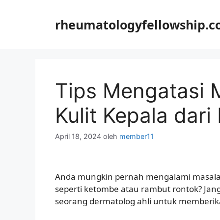
Langsung
ke
rheumatologyfellowship.
isi
Tips Mengatasi 
Kulit Kepala dari
April 18, 2024
oleh
member11
Anda mungkin pernah mengalami masalah
seperti ketombe atau rambut rontok? Jan
seorang dermatolog ahli untuk memberika