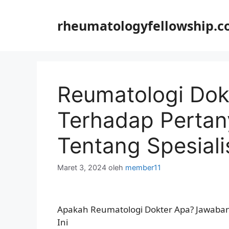
Langsung
ke
rheumatologyfellowship.
isi
Reumatologi Do
Terhadap Perta
Tentang Spesialis
Maret 3, 2024
oleh
member11
Apakah Reumatologi Dokter Apa? Jawaba
Ini